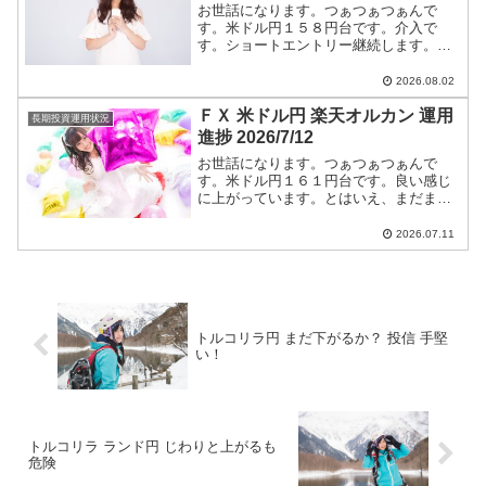
お世話になります。つぁつぁつぁんで
す。米ドル円１５８円台です。介入で
す。ショートエントリー継続します。米
ドル円ショートエントリー手法と今後の
つぁつぁつぁん戦略は【米ドル円】に全
2026.08.02
て書いています。
ＦＸ 米ドル円 楽天オルカン 運用
長期投資運用状況
進捗 2026/7/12
お世話になります。つぁつぁつぁんで
す。米ドル円１６１円台です。良い感じ
に上がっています。とはいえ、まだまだ
円高です。ショートエントリー継続しま
す。米ドル円ショートエントリー手法と
2026.07.11
今後のつぁつぁつぁん戦略は【米ドル
円】に全て書いています。
トルコリラ円 まだ下がるか？ 投信 手堅
い！
トルコリラ ランド円 じわりと上がるも
危険