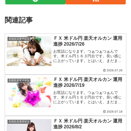
関連記事
ＦＸ 米ドル円 楽天オルカン 運用
長期投資運用状況
進捗 2026/7/26
お世話になります。つぁつぁつぁんで
す。米ドル円１６３円台です。良い感じ
に上がっています。とはいえ、まだまだ
円高です。ショートエントリー継続しま
す。米ドル円ショートエントリー手法と
2026.07.26
今後のつぁつぁつぁん戦略は【米ドル
ＦＸ 米ドル円 楽天オルカン 運用
円】に全て書いています。
長期投資運用状況
進捗 2026/7/19
お世話になります。つぁつぁつぁんで
す。米ドル円１６２円台です。良い感じ
に上がっています。とはいえ、まだまだ
円高です。ショートエントリー継続しま
す。米ドル円ショートエントリー手法と
2026.07.18
今後のつぁつぁつぁん戦略は【米ドル
ＦＸ 米ドル円 楽天オルカン 運用
円】に全て書いています。
長期投資運用状況
進捗 2026/8/2