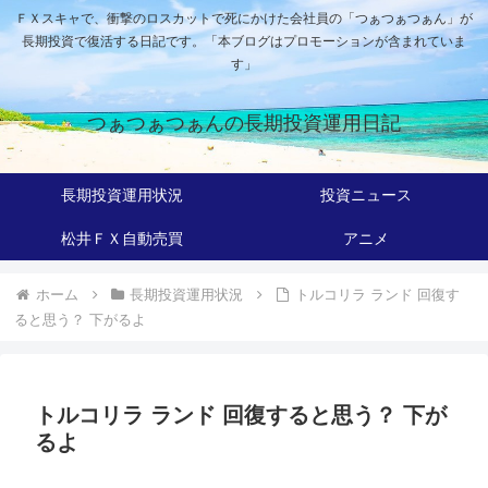
ＦＸスキャで、衝撃のロスカットで死にかけた会社員の「つぁつぁつぁん」が
長期投資で復活する日記です。「本ブログはプロモーションが含まれていま
す」
つぁつぁつぁんの長期投資運用日記
長期投資運用状況
投資ニュース
松井ＦＸ自動売買
アニメ
ホーム
長期投資運用状況
トルコリラ ランド 回復す
ると思う？ 下がるよ
トルコリラ ランド 回復すると思う？ 下が
るよ