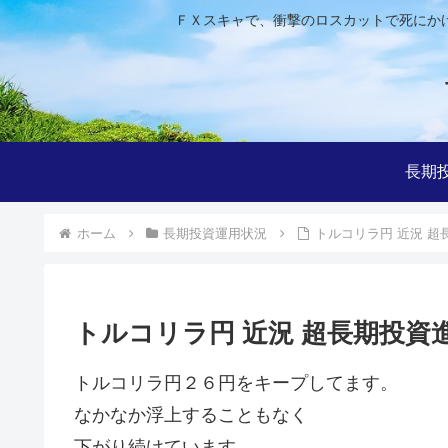
ＦＸスキャで、衝撃のロスカットで死にか
長期
ホーム
長期投資運用状況
トルコリラ円 近況 超長期
トルコリラ円 近況 超長期投資進捗 
トルコリラ円２６円をキープしてます。
なかなか浮上することもなく
下がり続けています。