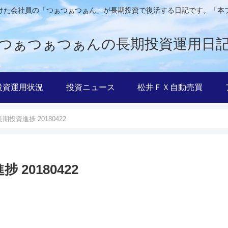
けた会社員の「つぁつぁつぁん」が長期投資で復活する日記です。「本
つぁつぁつぁんの長期投資運用日
投資運用状況
投資ニュース
松井ＦＸ自動売買
投資進捗 20180422
20180422