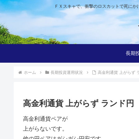
ＦＸスキャで、衝撃のロスカットで死にか
長期
ホーム
長期投資運用状況
高金利通貨 上がらず 
高金利通貨 上がらず ランド円
高金利通貨ペアが
上がらないです。
他の円ペアはガシガシ円安です。