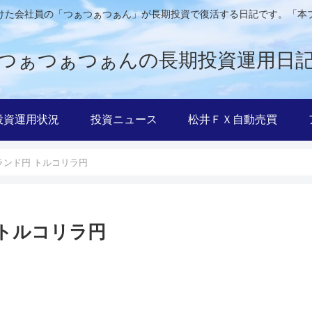
けた会社員の「つぁつぁつぁん」が長期投資で復活する日記です。「本
つぁつぁつぁんの長期投資運用日
投資運用状況
投資ニュース
松井ＦＸ自動売買
ランド円 トルコリラ円
 トルコリラ円