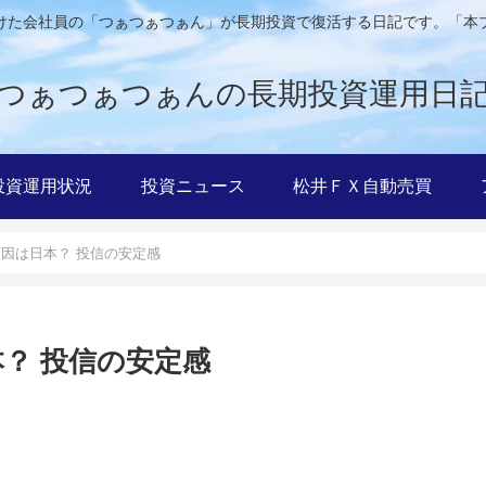
けた会社員の「つぁつぁつぁん」が長期投資で復活する日記です。「本
つぁつぁつぁんの長期投資運用日
投資運用状況
投資ニュース
松井ＦＸ自動売買
原因は日本？ 投信の安定感
？ 投信の安定感