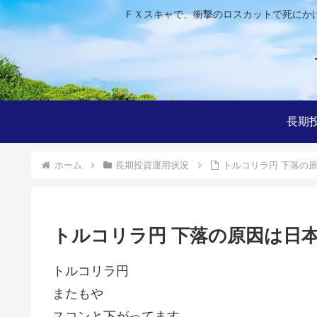
ＦＸスキャで、衝撃のロスカットで死にか
長期
ホーム
長期投資運用状況
トルコリラ円 下落の
トルコリラ円 下落の原因は日本
トルコリラ円
またもや
スコンと下がってます。