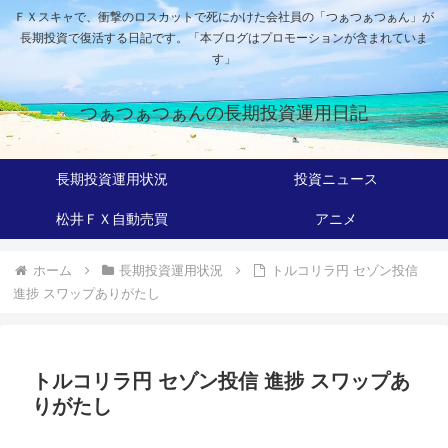
ＦＸスキャで、衝撃のロスカットで死にかけた会社員の「つぁつぁつぁん」が
長期投資で復活する日記です。「本ブログはプロモーションが含まれていま
す」
つぁつぁつぁんの長期投資運用日記
長期投資運用状況
投資ニュース
松井ＦＸ自動売買
アニメ
ホーム
長期投資運用状況
トルコリラ円 セゾン投信
進捗 スワップありがたし
トルコリラ円 セゾン投信 進捗 スワップあ
りがたし