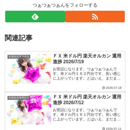
つぁつぁつぁんをフォローする
関連記事
ＦＸ 米ドル円 楽天オルカン 運用
長期投資運用状況
進捗 2026/7/19
お世話になります。つぁつぁつぁんで
す。米ドル円１６２円台です。良い感じ
に上がっています。とはいえ、まだまだ
円高です。ショートエントリー継続しま
す。米ドル円ショートエントリー手法と
2026.07.18
今後のつぁつぁつぁん戦略は【米ドル
ＦＸ 米ドル円 楽天オルカン 運用
円】に全て書いています。
長期投資運用状況
進捗 2026/7/12
お世話になります。つぁつぁつぁんで
す。米ドル円１６１円台です。良い感じ
に上がっています。とはいえ、まだまだ
円高です。ショートエントリー継続しま
す。米ドル円ショートエントリー手法と
2026.07.11