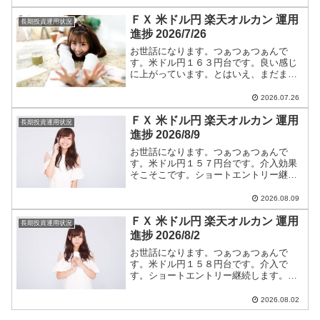
今後のつぁつぁつぁん戦略は【米ドル
ＦＸ 米ドル円 楽天オルカン 運用
円】に全て書いています。
長期投資運用状況
進捗 2026/7/26
お世話になります。つぁつぁつぁんで
す。米ドル円１６３円台です。良い感じ
に上がっています。とはいえ、まだまだ
円高です。ショートエントリー継続しま
す。米ドル円ショートエントリー手法と
2026.07.26
今後のつぁつぁつぁん戦略は【米ドル
ＦＸ 米ドル円 楽天オルカン 運用
円】に全て書いています。
長期投資運用状況
進捗 2026/8/9
お世話になります。つぁつぁつぁんで
す。米ドル円１５７円台です。介入効果
そこそこです。ショートエントリー継続
します。米ドル円ショートエントリー手
法と今後のつぁつぁつぁん戦略は【米ド
2026.08.09
ル円】に全て書いています。
ＦＸ 米ドル円 楽天オルカン 運用
長期投資運用状況
進捗 2026/8/2
お世話になります。つぁつぁつぁんで
す。米ドル円１５８円台です。介入で
す。ショートエントリー継続します。米
ドル円ショートエントリー手法と今後の
つぁつぁつぁん戦略は【米ドル円】に全
2026.08.02
て書いています。