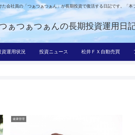
けた会社員の「つぁつぁつぁん」が長期投資で復活する日記です。「本
つぁつぁつぁんの長期投資運用日
投資運用状況
投資ニュース
松井ＦＸ自動売買
健康管理