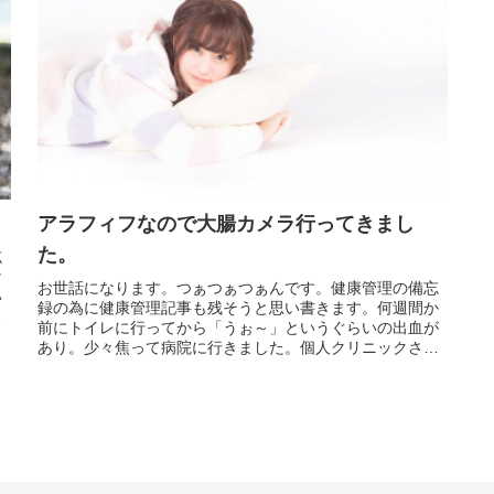
アラフィフなので大腸カメラ行ってきまし
た。
忘
け
お世話になります。つぁつぁつぁんです。健康管理の備忘
い
録の為に健康管理記事も残そうと思い書きます。何週間か
抜
前にトイレに行ってから「うぉ～」というぐらいの出血が
あり。少々焦って病院に行きました。個人クリニックさん
ですが大腸カメラもやっているので...