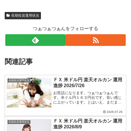
長期投資運用状況
つぁつぁつぁんをフォローする
関連記事
ＦＸ 米ドル円 楽天オルカン 運用
長期投資運用状況
進捗 2026/7/26
お世話になります。つぁつぁつぁんで
す。米ドル円１６３円台です。良い感じ
に上がっています。とはいえ、まだまだ
円高です。ショートエントリー継続しま
す。米ドル円ショートエントリー手法と
2026.07.26
今後のつぁつぁつぁん戦略は【米ドル
ＦＸ 米ドル円 楽天オルカン 運用
円】に全て書いています。
長期投資運用状況
進捗 2026/8/9