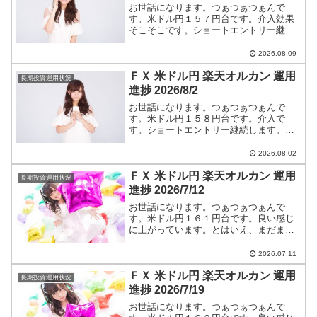
お世話になります。つぁつぁつぁんで
す。米ドル円１５７円台です。介入効果
そこそこです。ショートエントリー継続
します。米ドル円ショートエントリー手
法と今後のつぁつぁつぁん戦略は【米ド
2026.08.09
ル円】に全て書いています。
ＦＸ 米ドル円 楽天オルカン 運用
長期投資運用状況
進捗 2026/8/2
お世話になります。つぁつぁつぁんで
す。米ドル円１５８円台です。介入で
す。ショートエントリー継続します。米
ドル円ショートエントリー手法と今後の
つぁつぁつぁん戦略は【米ドル円】に全
2026.08.02
て書いています。
ＦＸ 米ドル円 楽天オルカン 運用
長期投資運用状況
進捗 2026/7/12
お世話になります。つぁつぁつぁんで
す。米ドル円１６１円台です。良い感じ
に上がっています。とはいえ、まだまだ
円高です。ショートエントリー継続しま
す。米ドル円ショートエントリー手法と
2026.07.11
今後のつぁつぁつぁん戦略は【米ドル
ＦＸ 米ドル円 楽天オルカン 運用
円】に全て書いています。
長期投資運用状況
進捗 2026/7/19
お世話になります。つぁつぁつぁんで