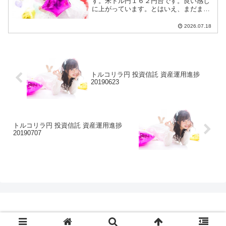
す。米ドル円１６２円台です。良い感じ
に上がっています。とはいえ、まだまだ
円高です。ショートエントリー継続しま
す。米ドル円ショートエントリー手法と
2026.07.18
今後のつぁつぁつぁん戦略は【米ドル
円】に全て書いています。
トルコリラ円 投資信託 資産運用進捗
20190623
トルコリラ円 投資信託 資産運用進捗
20190707
© 2017 つぁつぁつぁんの長期投資運用日記.