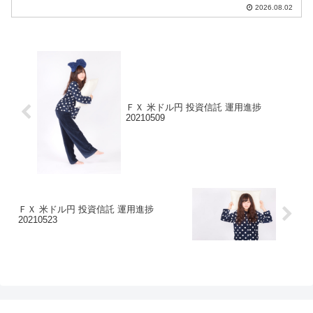
つぁつぁつぁん戦略は【米ドル円】に全
2026.08.02
て書いています。
ＦＸ 米ドル円 投資信託 運用進捗
20210509
ＦＸ 米ドル円 投資信託 運用進捗
20210523