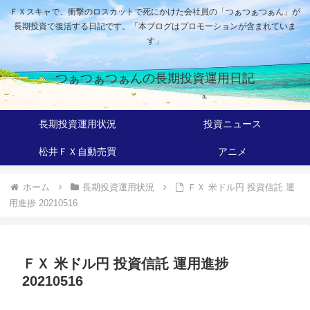
ＦＸスキャで、衝撃のロスカットで死にかけた会社員の「つぁつぁつぁん」が
長期投資で復活する日記です。「本ブログはプロモーションが含まれていま
す」
つぁつぁつぁんの長期投資運用日記
長期投資運用状況
投資ニュース
松井ＦＸ自動売買
アニメ
ホーム
長期投資運用状況
ＦＸ 米ドル円 投資信託 運
用進捗 20210516
ＦＸ 米ドル円 投資信託 運用進捗
20210516