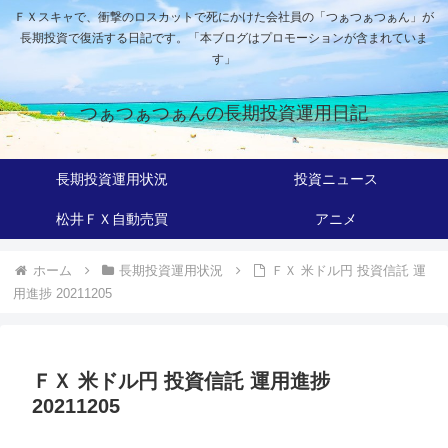
ＦＸスキャで、衝撃のロスカットで死にかけた会社員の「つぁつぁつぁん」が
長期投資で復活する日記です。「本ブログはプロモーションが含まれていま
す」
つぁつぁつぁんの長期投資運用日記
長期投資運用状況
投資ニュース
松井ＦＸ自動売買
アニメ
ホーム
長期投資運用状況
ＦＸ 米ドル円 投資信託 運
用進捗 20211205
ＦＸ 米ドル円 投資信託 運用進捗
20211205