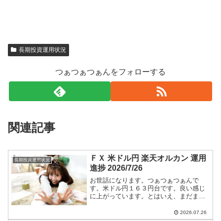
長期投資運用状況
つぁつぁつぁんをフォローする
関連記事
ＦＸ 米ドル円 楽天オルカン 運用
長期投資運用状況
進捗 2026/7/26
お世話になります。つぁつぁつぁんで
す。米ドル円１６３円台です。良い感じ
に上がっています。とはいえ、まだまだ
円高です。ショートエントリー継続しま
す。米ドル円ショートエントリー手法と
2026.07.26
今後のつぁつぁつぁん戦略は【米ドル