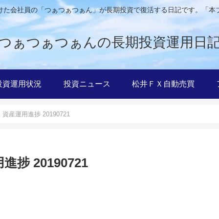
けた会社員の「つぁつぁつぁん」が長期投資で復活する日記です。「本
つぁつぁつぁんの長期投資運用日
投資運用状況
投資ニュース
松井ＦＸ自動売買
産運用進捗 20190721
 20190721