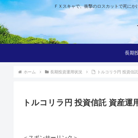
ＦＸスキャで、衝撃のロスカットで死にか
長期
ホーム
長期投資運用状況
トルコリラ円 投資信託 資
トルコリラ円 投資信託 資産運用進捗
＜スポンサーリンク＞