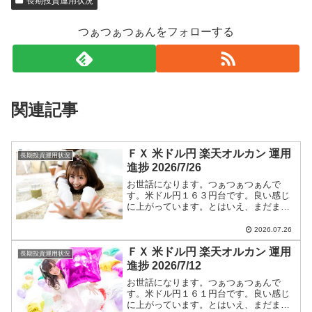
長期投資運用状況
つぁつぁつぁんをフォローする
関連記事
ＦＸ 米ドル円 楽天オルカン 運用
長期投資運用状況
進捗 2026/7/26
お世話になります。つぁつぁつぁんで
す。米ドル円１６３円台です。良い感じ
に上がっています。とはいえ、まだまだ
円高です。ショートエントリー継続しま
す。米ドル円ショートエントリー手法と
2026.07.26
今後のつぁつぁつぁん戦略は【米ドル
ＦＸ 米ドル円 楽天オルカン 運用
円】に全て書いています。
長期投資運用状況
進捗 2026/7/12
お世話になります。つぁつぁつぁんで
す。米ドル円１６１円台です。良い感じ
に上がっています。とはいえ、まだまだ