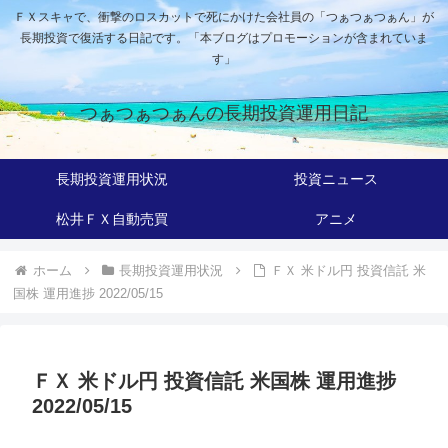
ＦＸスキャで、衝撃のロスカットで死にかけた会社員の「つぁつぁつぁん」が
長期投資で復活する日記です。「本ブログはプロモーションが含まれていま
す」
つぁつぁつぁんの長期投資運用日記
長期投資運用状況
投資ニュース
松井ＦＸ自動売買
アニメ
ホーム
長期投資運用状況
ＦＸ 米ドル円 投資信託 米
国株 運用進捗 2022/05/15
ＦＸ 米ドル円 投資信託 米国株 運用進捗
2022/05/15