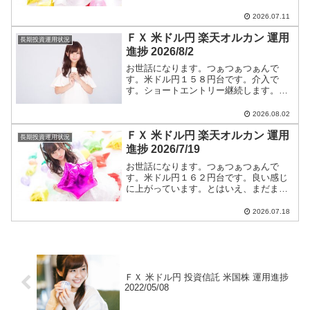
円高です。ショートエントリー継続しま
す。米ドル円ショートエントリー手法と
2026.07.11
今後のつぁつぁつぁん戦略は【米ドル
ＦＸ 米ドル円 楽天オルカン 運用
円】に全て書いています。
長期投資運用状況
進捗 2026/8/2
お世話になります。つぁつぁつぁんで
す。米ドル円１５８円台です。介入で
す。ショートエントリー継続します。米
ドル円ショートエントリー手法と今後の
つぁつぁつぁん戦略は【米ドル円】に全
2026.08.02
て書いています。
ＦＸ 米ドル円 楽天オルカン 運用
長期投資運用状況
進捗 2026/7/19
お世話になります。つぁつぁつぁんで
す。米ドル円１６２円台です。良い感じ
に上がっています。とはいえ、まだまだ
円高です。ショートエントリー継続しま
す。米ドル円ショートエントリー手法と
2026.07.18
今後のつぁつぁつぁん戦略は【米ドル
円】に全て書いています。
ＦＸ 米ドル円 投資信託 米国株 運用進捗
2022/05/08