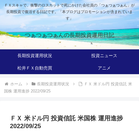
ＦＸスキャで、衝撃のロスカットで死にかけた会社員の「つぁつぁつぁん」が
長期投資で復活する日記です。「本ブログはプロモーションが含まれていま
す」
つぁつぁつぁんの長期投資運用日記
長期投資運用状況
投資ニュース
松井ＦＸ自動売買
アニメ
ホーム
長期投資運用状況
ＦＸ 米ドル円 投資信託 米
国株 運用進捗 2022/09/25
ＦＸ 米ドル円 投資信託 米国株 運用進捗
2022/09/25