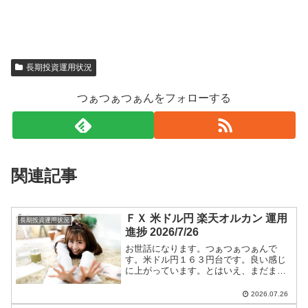
長期投資運用状況
つぁつぁつぁんをフォローする
関連記事
ＦＸ 米ドル円 楽天オルカン 運用
長期投資運用状況
進捗 2026/7/26
お世話になります。つぁつぁつぁんで
す。米ドル円１６３円台です。良い感じ
に上がっています。とはいえ、まだまだ
円高です。ショートエントリー継続しま
す。米ドル円ショートエントリー手法と
2026.07.26
今後のつぁつぁつぁん戦略は【米ドル