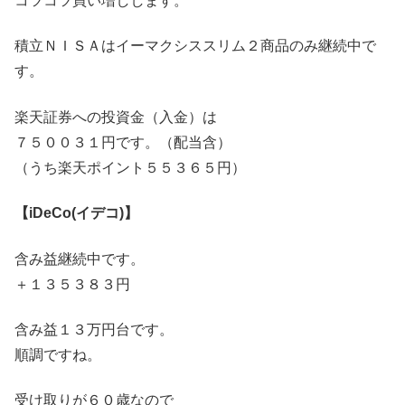
コツコツ買い増しします。
積立ＮＩＳＡはイーマクシススリム２商品のみ継続中で
す。
楽天証券への投資金（入金）は
７５００３１円です。（配当含）
（うち楽天ポイント５５３６５円）
【iDeCo(イデコ)】
含み益継続中です。
＋１３５３８３円
含み益１３万円台です。
順調ですね。
受け取りが６０歳なので