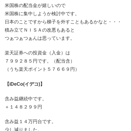
米国株の配当金が嬉しいので
米国株に集中しようか検討中です。
日本のことですから梯子を外すこともあるかなと・・・
積み立てＮＩＳＡの改悪もあると
つぁつぁつぁんは思っています。
楽天証券への投資金（入金）は
７９９２８５円です。（配当含）
（うち楽天ポイント５７６６９円）
【iDeCo(イデコ)】
含み益継続中です。
＋１４８２９９円
含み益１４万円台です。
少し減りました。