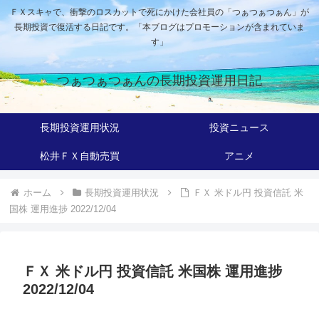
ＦＸスキャで、衝撃のロスカットで死にかけた会社員の「つぁつぁつぁん」が
長期投資で復活する日記です。「本ブログはプロモーションが含まれていま
す」
つぁつぁつぁんの長期投資運用日記
長期投資運用状況
投資ニュース
松井ＦＸ自動売買
アニメ
ホーム
長期投資運用状況
ＦＸ 米ドル円 投資信託 米
国株 運用進捗 2022/12/04
ＦＸ 米ドル円 投資信託 米国株 運用進捗
2022/12/04