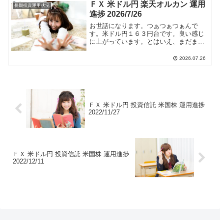
ＦＸ 米ドル円 楽天オルカン 運用
長期投資運用状況
進捗 2026/7/26
お世話になります。つぁつぁつぁんで
す。米ドル円１６３円台です。良い感じ
に上がっています。とはいえ、まだまだ
円高です。ショートエントリー継続しま
す。米ドル円ショートエントリー手法と
2026.07.26
今後のつぁつぁつぁん戦略は【米ドル
円】に全て書いています。
ＦＸ 米ドル円 投資信託 米国株 運用進捗
2022/11/27
ＦＸ 米ドル円 投資信託 米国株 運用進捗
2022/12/11