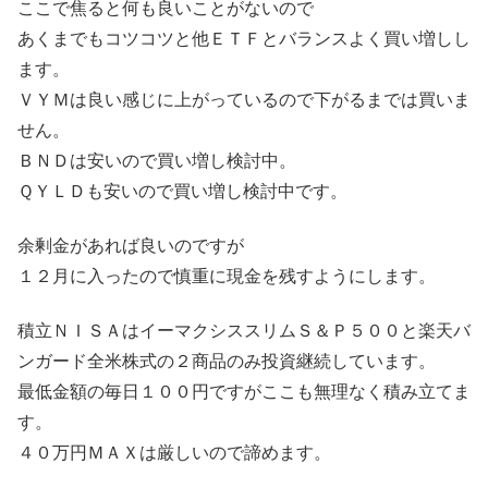
ここで焦ると何も良いことがないので
あくまでもコツコツと他ＥＴＦとバランスよく買い増しし
ます。
ＶＹＭは良い感じに上がっているので下がるまでは買いま
せん。
ＢＮＤは安いので買い増し検討中。
ＱＹＬＤも安いので買い増し検討中です。
余剰金があれば良いのですが
１２月に入ったので慎重に現金を残すようにします。
積立ＮＩＳＡはイーマクシススリムＳ＆Ｐ５００と楽天バ
ンガード全米株式の２商品のみ投資継続しています。
最低金額の毎日１００円ですがここも無理なく積み立てま
す。
４０万円ＭＡＸは厳しいので諦めます。