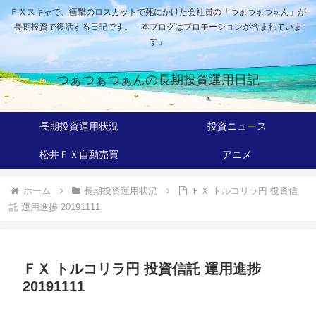
ＦＸスキャで、衝撃のロスカットで死にかけた会社員の「つぁつぁつぁん」が
長期投資で復活する日記です。「本ブログはプロモーションが含まれていま
す」
つぁつぁつぁんの長期投資運用日記
長期投資運用状況
投資ニュース
松井ＦＸ自動売買
アニメ
ホーム
長期投資運用状況
ＦＸ トルコリラ円 投資信
託 運用進捗 20191111
ＦＸ トルコリラ円 投資信託 運用進捗
20191111