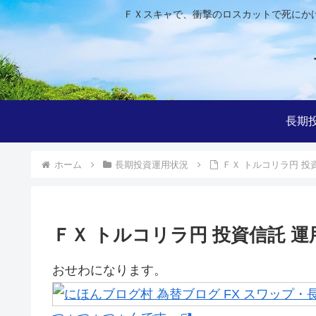
ＦＸスキャで、衝撃のロスカットで死にか
長期
ホーム
長期投資運用状況
ＦＸ トルコリラ円 投資信
ＦＸ トルコリラ円 投資信託 運用進
おせわになります。