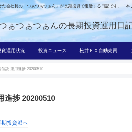
けた会社員の「つぁつぁつぁん」が長期投資で復活する日記です。「本
つぁつぁつぁんの長期投資運用日
投資運用状況
投資ニュース
松井ＦＸ自動売買
託 運用進捗 20200510
捗 20200510