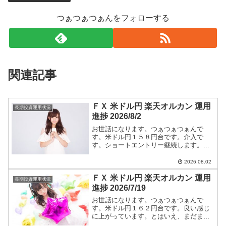
つぁつぁつぁんをフォローする
関連記事
ＦＸ 米ドル円 楽天オルカン 運用
長期投資運用状況
進捗 2026/8/2
お世話になります。つぁつぁつぁんで
す。米ドル円１５８円台です。介入で
す。ショートエントリー継続します。米
ドル円ショートエントリー手法と今後の
つぁつぁつぁん戦略は【米ドル円】に全
2026.08.02
て書いています。
ＦＸ 米ドル円 楽天オルカン 運用
長期投資運用状況
進捗 2026/7/19
お世話になります。つぁつぁつぁんで
す。米ドル円１６２円台です。良い感じ
に上がっています。とはいえ、まだまだ
円高です。ショートエントリー継続しま