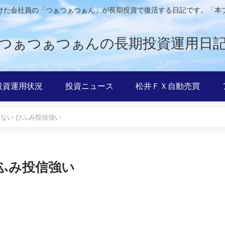
けた会社員の「つぁつぁつぁん」が長期投資で復活する日記です。「本
つぁつぁつぁんの長期投資運用日
投資運用状況
投資ニュース
松井ＦＸ自動売買
くない ひふみ投信強い
ふみ投信強い