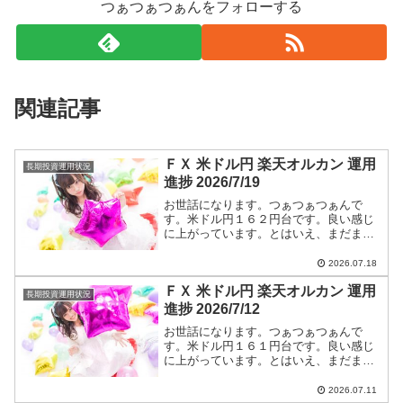
つぁつぁつぁんをフォローする
関連記事
ＦＸ 米ドル円 楽天オルカン 運用
長期投資運用状況
進捗 2026/7/19
お世話になります。つぁつぁつぁんで
す。米ドル円１６２円台です。良い感じ
に上がっています。とはいえ、まだまだ
円高です。ショートエントリー継続しま
す。米ドル円ショートエントリー手法と
2026.07.18
今後のつぁつぁつぁん戦略は【米ドル
ＦＸ 米ドル円 楽天オルカン 運用
円】に全て書いています。
長期投資運用状況
進捗 2026/7/12
お世話になります。つぁつぁつぁんで
す。米ドル円１６１円台です。良い感じ
に上がっています。とはいえ、まだまだ
円高です。ショートエントリー継続しま
す。米ドル円ショートエントリー手法と
2026.07.11