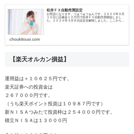
松井ＦＸ自動売買設定
お世話になります。つぁつぁつぁんです。２０２３年９月
１０日に証拠金１０万円で松井ＦＸ自動売買開始しまし
た。２０２４年３月８日設定全解除しました。ここからは
１０万円スタートの参考にしてください。１万円スタート
は１０分の１にしましょう。１０万円...
choukitousi.com
【楽天オルカン損益】
運用益は＋１０６２５円です。
楽天証券への投資金は
２６７０００円です。
（うち楽天ポイント投資は１０９８７円です）
新ＮＩＳＡつみたて投資枠は２５４０００円です。
積立ＮＩＳＡは１３０００円