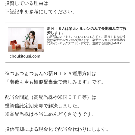
投資している理由は
下記記事を参考にしてください。
新ＮＩＳＡは楽天オルカンのみで長期積み立て投
資します。
お世話になります。つぁつぁつぁんです。新ＮＩＳＡの投
資は楽天オルカンのみ買います。楽天オルカンは全世界株
式のインデックスファンドです。連動する指数はeMAXIS
Slim全世界株式（オール・カントリー）と同じＭＳＣＩオ
ール・カントリー・ワー...
choukitousi.com
※つぁつぁつぁんの新ＮＩＳＡ運用方針は
「老後も今も疑似配当金で楽しみます」です。
配当金問題（高配当株や米国ＥＴＦ等）は
投資信託定期売却で解決しました。
※高配当株は本当にめんどくさそうです。
投信売却による現金化で配当金代わりにします。