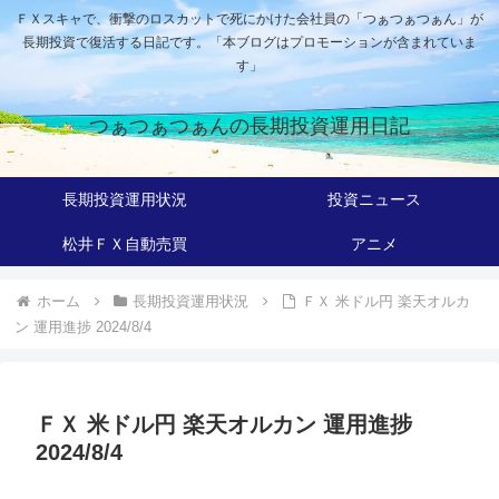
ＦＸスキャで、衝撃のロスカットで死にかけた会社員の「つぁつぁつぁん」が
長期投資で復活する日記です。「本ブログはプロモーションが含まれていま
す」
つぁつぁつぁんの長期投資運用日記
長期投資運用状況
投資ニュース
松井ＦＸ自動売買
アニメ
ホーム
長期投資運用状況
ＦＸ 米ドル円 楽天オルカ
ン 運用進捗 2024/8/4
ＦＸ 米ドル円 楽天オルカン 運用進捗
2024/8/4