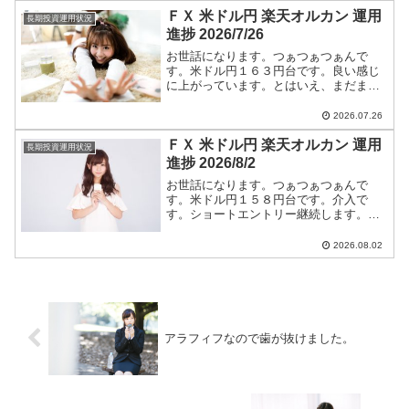
今後のつぁつぁつぁん戦略は【米ドル
ＦＸ 米ドル円 楽天オルカン 運用
円】に全て書いています。
長期投資運用状況
進捗 2026/7/26
お世話になります。つぁつぁつぁんで
す。米ドル円１６３円台です。良い感じ
に上がっています。とはいえ、まだまだ
円高です。ショートエントリー継続しま
す。米ドル円ショートエントリー手法と
2026.07.26
今後のつぁつぁつぁん戦略は【米ドル
ＦＸ 米ドル円 楽天オルカン 運用
円】に全て書いています。
長期投資運用状況
進捗 2026/8/2
お世話になります。つぁつぁつぁんで
す。米ドル円１５８円台です。介入で
す。ショートエントリー継続します。米
ドル円ショートエントリー手法と今後の
つぁつぁつぁん戦略は【米ドル円】に全
2026.08.02
て書いています。
アラフィフなので歯が抜けました。