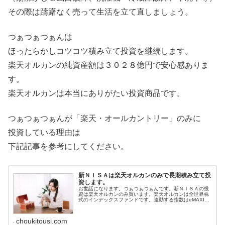
その際は躊躇なく売って生活を立て直しましょう。
つぁつぁつぁんは
ほったらかしコツコツ積み立て投資を継続します。
楽天オルカンの純資産額は３０２８億円で安心感ありま
す。
楽天オルカンは本当にありがたい投資商品です。
つぁつぁつぁんが「楽天・オールカントリー」のみに
投資している理由は
下記記事を参考にしてください。
新ＮＩＳＡは楽天オルカンのみで長期積み立て投
資します。
お世話になります。つぁつぁつぁんです。新ＮＩＳＡの投
資は楽天オルカンのみ買います。楽天オルカンは全世界株
式のインデックスファンドです。連動する指数はeMAXIS
Slim全世界株式（オール・カントリー）と同じＭＳＣＩオ
ール・カントリー・ワー...
choukitousi.com