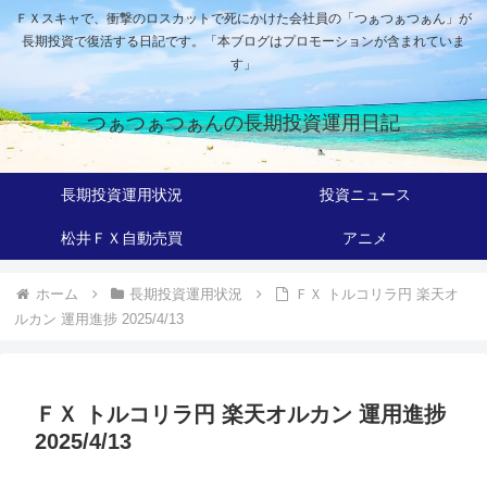
ＦＸスキャで、衝撃のロスカットで死にかけた会社員の「つぁつぁつぁん」が
長期投資で復活する日記です。「本ブログはプロモーションが含まれていま
す」
つぁつぁつぁんの長期投資運用日記
長期投資運用状況
投資ニュース
松井ＦＸ自動売買
アニメ
ホーム
長期投資運用状況
ＦＸ トルコリラ円 楽天オ
ルカン 運用進捗 2025/4/13
ＦＸ トルコリラ円 楽天オルカン 運用進捗
2025/4/13