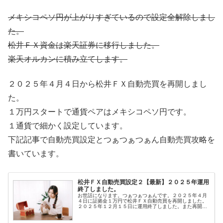
メキシコペソ円が上がりすぎているので設定全解除しまし
た。
松井ＦＸ資金は楽天証券に移行しました。
楽天オルカンに積み立てします。
２０２５年４月４日から松井ＦＸ自動売買を再開しまし
た。
１万円スタートで通貨ペアはメキシコペソ円です。
１通貨で細かく設定しています。
下記記事で自動売買設定とつぁつぁつぁん自動売買攻略を
書いています。
松井ＦＸ自動売買設定２【最新】２０２５年運用
終了しました。
お世話になります。つぁつぁつぁんです。２０２５年４月
４日に証拠金１万円で松井ＦＸ自動売買を再開しました。
２０２５年１２月１５日に運用終了しました。また再開し
たらブログ更新します。とはいえやはり、一度設定すれ
ば、あとは放置でＯＫという手軽さが...