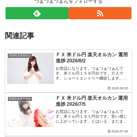
つぁつぁつぁんをフォローする
関連記事
ＦＸ 米ドル円 楽天オルカン 運用
長期投資運用状況
進捗 2026/8/2
お世話になります。つぁつぁつぁんで
す。米ドル円１５８円台です。介入で
す。ショートエントリー継続します。米
ドル円ショートエントリー手法と今後の
つぁつぁつぁん戦略は【米ドル円】に全
2026.08.02
て書いています。
ＦＸ 米ドル円 楽天オルカン 運用
長期投資運用状況
進捗 2026/7/5
お世話になります。つぁつぁつぁんで
す。米ドル円１６１円台です。良い感じ
に上がっています。とはいえ、まだまだ
円高です。ショートエントリー継続しま
す。米ドル円ショートエントリー手法と
2026.07.06
今後のつぁつぁつぁん戦略は【米ドル