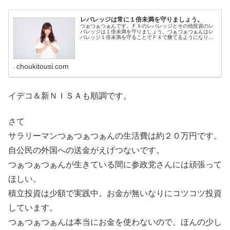
レバレッジは常に１倍未満を守りましょう。
つぁつぁつぁんです。ＦＸのレバレッジとその他投資のレ
バレッジは１倍未満を守りましょう。つぁつぁつぁんはレ
バレッジ１倍未満を守ることでＦＸで勝てるようになりま
した。
choukitousi.com
イデコ＆新ＮＩＳＡも順調です。
さて
サラリーマンつぁつぁつぁんの生活費は約２０万円です。
自公民の外国への送金がえげつないです。
つぁつぁつぁんが生きている間に参政党さんには頑張って
ほしい。
積立投資は少額で実践中。お金が無いなりにコツコツ投資
しています。
つぁつぁつぁんは本当にお金を使わないので、ほんの少し