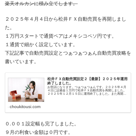
楽天オルカンに積み立てします。
２０２５年４月４日から松井ＦＸ自動売買を再開しまし
た。
１万円スタートで通貨ペアはメキシコペソ円です。
１通貨で細かく設定しています。
下記記事で自動売買設定とつぁつぁつぁん自動売買攻略を
書いています。
松井ＦＸ自動売買設定２【最新】２０２５年運用
終了しました。
お世話になります。つぁつぁつぁんです。２０２５年４月
４日に証拠金１万円で松井ＦＸ自動売買を再開しました。
２０２５年１２月１５日に運用終了しました。また再開し
たらブログ更新します。とはいえやはり、一度設定すれ
ば、あとは放置でＯＫという手軽さが...
choukitousi.com
０.００１設定幅も完了しました。
９月の利食い金額は０円です。