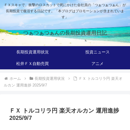
ＦＸスキャで、衝撃のロスカットで死にかけた会社員の「つぁつぁつぁん」が
長期投資で復活する日記です。「本ブログはプロモーションが含まれていま
す」
つぁつぁつぁんの長期投資運用日記
長期投資運用状況
投資ニュース
松井ＦＸ自動売買
アニメ
ホーム
長期投資運用状況
ＦＸ トルコリラ円 楽天オ
ルカン 運用進捗 2025/9/7
ＦＸ トルコリラ円 楽天オルカン 運用進捗
2025/9/7