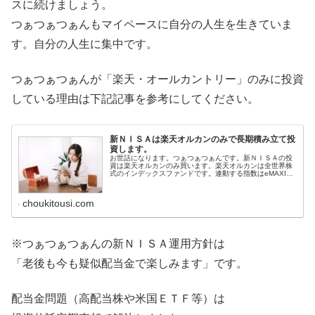
スに続けましょう。
つぁつぁつぁんもマイペースに自分の人生を生きていま
す。自分の人生に集中です。
つぁつぁつぁんが「楽天・オールカントリー」のみに投資
している理由は下記記事を参考にしてください。
新ＮＩＳＡは楽天オルカンのみで長期積み立て投
資します。
お世話になります。つぁつぁつぁんです。新ＮＩＳＡの投
資は楽天オルカンのみ買います。楽天オルカンは全世界株
式のインデックスファンドです。連動する指数はeMAXIS
Slim全世界株式（オール・カントリー）と同じＭＳＣＩオ
ール・カントリー・ワー...
choukitousi.com
※つぁつぁつぁんの新ＮＩＳＡ運用方針は
「老後も今も疑似配当金で楽しみます」です。
配当金問題（高配当株や米国ＥＴＦ等）は