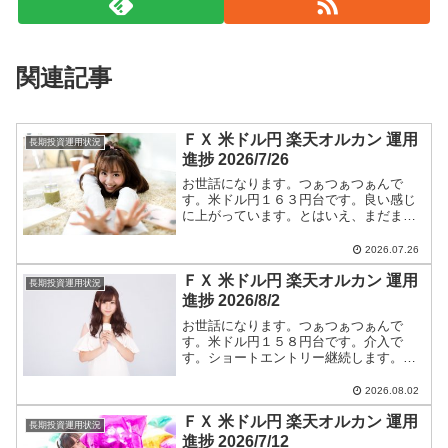
関連記事
ＦＸ 米ドル円 楽天オルカン 運用
長期投資運用状況
進捗 2026/7/26
お世話になります。つぁつぁつぁんで
す。米ドル円１６３円台です。良い感じ
に上がっています。とはいえ、まだまだ
円高です。ショートエントリー継続しま
す。米ドル円ショートエントリー手法と
2026.07.26
今後のつぁつぁつぁん戦略は【米ドル
ＦＸ 米ドル円 楽天オルカン 運用
円】に全て書いています。
長期投資運用状況
進捗 2026/8/2
お世話になります。つぁつぁつぁんで
す。米ドル円１５８円台です。介入で
す。ショートエントリー継続します。米
ドル円ショートエントリー手法と今後の
つぁつぁつぁん戦略は【米ドル円】に全
2026.08.02
て書いています。
ＦＸ 米ドル円 楽天オルカン 運用
長期投資運用状況
進捗 2026/7/12