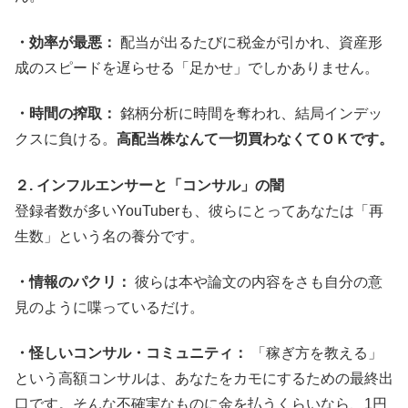
・効率が最悪：
配当が出るたびに税金が引かれ、資産形
成のスピードを遅らせる「足かせ」でしかありません。
・時間の搾取：
銘柄分析に時間を奪われ、結局インデッ
クスに負ける。
高配当株なんて一切買わなくてＯＫです。
２. インフルエンサーと「コンサル」の闇
登録者数が多いYouTuberも、彼らにとってあなたは「再
生数」という名の養分です。
・情報のパクリ：
彼らは本や論文の内容をさも自分の意
見のように喋っているだけ。
・怪しいコンサル・コミュニティ：
「稼ぎ方を教える」
という高額コンサルは、あなたをカモにするための最終出
口です。そんな不確実なものに金を払うくらいなら、1円