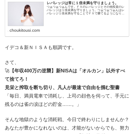
レバレッジは常に１倍未満を守りましょう。
つぁつぁつぁんです。ＦＸのレバレッジとその他投資のレ
バレッジは１倍未満を守りましょう。つぁつぁつぁんはレ
バレッジ１倍未満を守ることでＦＸで勝てるようになりま
した。
choukitousi.com
イデコ＆新ＮＩＳＡも順調です。
さて、
🚀
【年収400万の逆襲】新NISAは「オルカン」以外すべ
て捨てろ！
見栄と搾取を断ち切り、凡人が最速で自由を掴む聖書
「毎日、満員電車で消耗し、上司の顔色を伺って、手元に
残るのは雀の涙ほどの貯金……。」
そんな地獄のような消耗戦、今日で終わりにしませんか？
あなたが豊かになれないのは、才能がないからでも、努力