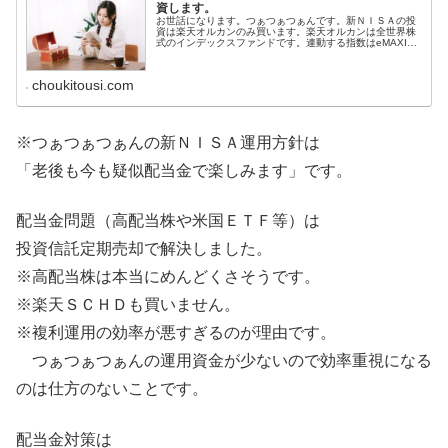
資します。
お世話になります。つぁつぁつぁんです。新ＮＩＳＡの投
資は楽天オルカンのみ買います。楽天オルカンは全世界株
式のインデックスファンドです。連動する指数はeMAXIS
Slim全世界株式（オール・カントリー）と同じＭＳＣＩオ
ール・カントリー・ワー...
choukitousi.com
※つぁつぁつぁんの新ＮＩＳＡ運用方針は
「老後も今も疑似配当金で楽しみます」です。
配当金問題（高配当株や米国ＥＴＦ等）は
投資信託定期売却で解決しました。
※高配当株は本当にめんどくさそうです。
※楽天ＳＣＨＤも買いません。
※複利運用の効率が悪すぎるのが理由です。
つぁつぁつぁんの運用資金が少ないので効率重視になる
のは仕方のないことです。
配当金対策は