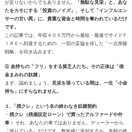
が足りないからでもありません。
「無駄な見栄」と、あな
たをカモにする「投資のノイズ」、そして「インフルエン
サーの甘い罠」に、貴重な資金と時間を奪われているだけ
です。
この記事では、年収４００万円から最短・最速でサイドＦ
ＩＲＥへ到達するための、一切の妥協を排した「一点突破
戦略」を叩き込みます。
👺
金持ちの「フリ」をする貧乏人たち。その正体は「借
金まみれの奴隷」
まず、認めましょう。
見栄を張っている間は、一生「小金
持ち」にすらなれません。
１. 「残クレ」という名の終わなき奴隷契約
・
残クレ（残価設定ローン）で買ったアルファードや外
車：
それ、あなたの車ではありません。ディーラーから
「借りている」だけです。数年後に返却するか、多額の残