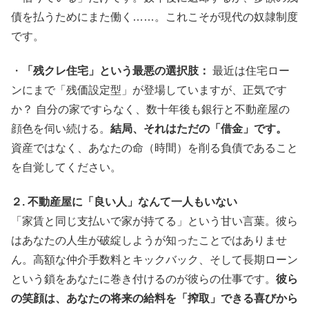
債を払うためにまた働く……。これこそが現代の奴隷制度
です。
・
「残クレ住宅」という最悪の選択肢：
最近は住宅ロー
ンにまで「残価設定型」が登場していますが、正気です
か？ 自分の家ですらなく、数十年後も銀行と不動産屋の
顔色を伺い続ける。
結局、それはただの「借金」です。
資産ではなく、あなたの命（時間）を削る負債であること
を自覚してください。
２. 不動産屋に「良い人」なんて一人もいない
「家賃と同じ支払いで家が持てる」という甘い言葉。彼ら
はあなたの人生が破綻しようが知ったことではありませ
ん。高額な仲介手数料とキックバック、そして長期ローン
という鎖をあなたに巻き付けるのが彼らの仕事です。
彼ら
の笑顔は、あなたの将来の給料を「搾取」できる喜びから