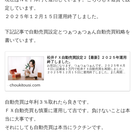
定しています。
２０２５年１２月１５日運用終了しました。
下記記事で自動売買設定とつぁつぁつぁん自動売買戦略を
書いています。
松井ＦＸ自動売買設定２【最新】２０２５年運用
終了しました。
お世話になります。つぁつぁつぁんです。２０２５年４月
４日に証拠金１万円で松井ＦＸ自動売買を再開しました。
２０２５年１２月１５日に運用終了しました。また再開し
たらブログ更新します。とはいえやはり、一度設定すれ
ば、あとは放置でＯＫという手軽さが...
choukitousi.com
自動売買は年利３％取れたら良きです。
ＦＸ自動売買も慎重に運用して吉です。負けないことは本
当に大事です。
それにしても自動売買は本当にラクチンです。