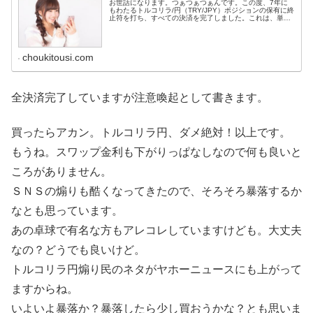
お世話になります。つぁつぁつぁんです。この度、7年に
もわたるトルコリラ/円（TRY/JPY）ポジションの保有に終
止符を打ち、すべての決済を完了しました。これは、単な
る外国為替取引（ＦＸ）の決済という以上の意味を持ちま
す。トルコリラという高金...
choukitousi.com
全決済完了していますが注意喚起として書きます。
買ったらアカン。トルコリラ円、ダメ絶対！以上です。
もうね。スワップ金利も下がりっぱなしなので何も良いと
ころがありません。
ＳＮＳの煽りも酷くなってきたので、そろそろ暴落するか
なとも思っています。
あの卓球で有名な方もアレコレしていますけども。大丈夫
なの？どうでも良いけど。
トルコリラ円煽り民のネタがヤホーニュースにも上がって
ますからね。
いよいよ暴落か？暴落したら少し買おうかな？とも思いま