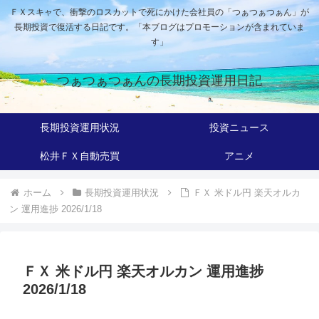
ＦＸスキャで、衝撃のロスカットで死にかけた会社員の「つぁつぁつぁん」が
長期投資で復活する日記です。「本ブログはプロモーションが含まれていま
す」
つぁつぁつぁんの長期投資運用日記
長期投資運用状況
投資ニュース
松井ＦＸ自動売買
アニメ
ホーム
長期投資運用状況
ＦＸ 米ドル円 楽天オルカ
ン 運用進捗 2026/1/18
ＦＸ 米ドル円 楽天オルカン 運用進捗
2026/1/18