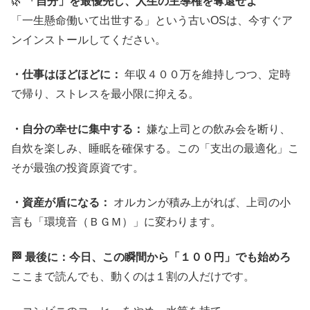
🌿
「自分」を最優先し、人生の主導権を奪還せよ
「一生懸命働いて出世する」という古いOSは、今すぐア
ンインストールしてください。
・仕事はほどほどに：
年収４００万を維持しつつ、定時
で帰り、ストレスを最小限に抑える。
・自分の幸せに集中する：
嫌な上司との飲み会を断り、
自炊を楽しみ、睡眠を確保する。この「支出の最適化」こ
そが最強の投資原資です。
・資産が盾になる：
オルカンが積み上がれば、上司の小
言も「環境音（ＢＧＭ）」に変わります。
🏁 最後に：今日、この瞬間から「１００円」でも始めろ
ここまで読んでも、動くのは１割の人だけです。