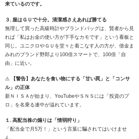
来ているのです。
３. 服はＧＵで十分。清潔感さえあれば勝てる
無理して買った高級時計やブランドバッグは、賢者から見
れば「私はお金の使い方が下手なカモです」という看板と
同じ。ユニクロやＧＵを堂々と着こなす人の方が、借金ま
みれのブランド野郎より100倍スマートで、100倍「自
由」に近い。
⚠️
【警告】あなたを食い物にする「甘い罠」と「コンサ
ル」の正体
新ＮＩＳＡが始まり、YouTubeやＳＮＳには「投資のプ
ロ」を名乗る連中が溢れています。
１. 高配当株の煽りは「情弱狩り」
「配当金で月5万！」という言葉に騙されてはいけませ
ん。