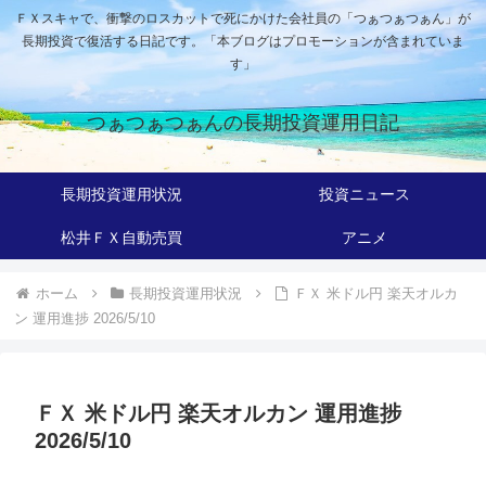
ＦＸスキャで、衝撃のロスカットで死にかけた会社員の「つぁつぁつぁん」が
長期投資で復活する日記です。「本ブログはプロモーションが含まれていま
す」
つぁつぁつぁんの長期投資運用日記
長期投資運用状況
投資ニュース
松井ＦＸ自動売買
アニメ
ホーム
長期投資運用状況
ＦＸ 米ドル円 楽天オルカ
ン 運用進捗 2026/5/10
ＦＸ 米ドル円 楽天オルカン 運用進捗
2026/5/10