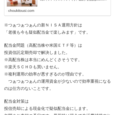
Slim全世界株式（オール・カントリー）と同じＭＳＣＩオ
ール・カントリー・ワー...
choukitousi.com
※つぁつぁつぁんの新ＮＩＳＡ運用方針は
「老後も今も疑似配当金で楽しみます」です。
配当金問題（高配当株や米国ＥＴＦ等）は
投資信託定期売却で解決しました。
※高配当株は本当にめんどくさそうです。
※楽天ＳＣＨＤも買いません。
※複利運用の効率が悪すぎるのが理由です。
つぁつぁつぁんの運用資金が少ないので効率重視になる
のは仕方のないことです。
配当金対策は
投信売却による現金化で疑似配当金にします。