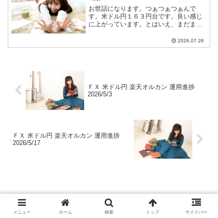
お世話になります。つぁつぁつぁんで
す。米ドル円１６３円台です。良い感じ
に上がっています。とはいえ、まだまだ
円高です。ショートエントリー継続しま
す。米ドル円ショートエントリー手法と
2026.07.26
今後のつぁつぁつぁん戦略は【米ドル
円】に全て書いています。
ＦＸ 米ドル円 楽天オルカン 運用進捗
2026/5/3
ＦＸ 米ドル円 楽天オルカン 運用進捗
2026/5/17
メニュー
ホーム
検索
トップ
サイドバー