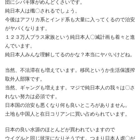
団にシバキ隊がめんどくさいです。
純日本人は殲〇されるでしょう。
今後はアフリカ系とインド系も大量に入ってくるので治安
がヤバくなります。
１２３万人プラス家族という純日本人〇滅計画も着々と進
んでいます。
純日本人みんな理解してるのかな？本当にヤバいけどね。
当然、不法滞在も増えています。移民というか生活保護搾
取外人部隊です。
当然、ギャングも増えます。マジで純日本人の我々は〇さ
れない努力は必須です。
日本国の治安も悪くなり何も良いところがありません。
土地も中国人と在日コリアンに買い占められています。
日本の良い水源のほとんどが買われていますので
ウイグルと同じ状況になりそうです。つまり日本人虐〇が