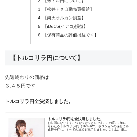
【米ドル円について】
【松井ＦＸ自動売買損益】
【楽天オルカン損益】
【iDeCo(イデコ)損益】
【保有商品の評価損益です】
【トルコリラ円について】
先週終わりの価格は
３.４５円です。
トルコリラ円全決済しました。
トルコリラ/円を全決済しました。
お世話になります。つぁつぁつぁんです。この度、7年に
もわたるトルコリラ/円（TRY/JPY）ポジションの保有に終
止符を打ち、すべての決済を完了しました。これは、単な
る外国為替取引（ＦＸ）の決済という以上の意味を持ちま
す。トルコリラという高金...