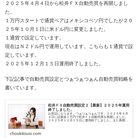
２０２５年４月４日から松井ＦＸ自動売買を再開しまし
た。
１万円スタートで通貨ペアはメキシコペソ円でしたが２０
２５年１０月１日に米ドル円に変更しました。
１通貨で設定しています。
現在はＮＺドル円で運用しています。こちらも１通貨で設
定しています。
２０２５年１２月１５日運用終了しました。
下記記事で自動売買設定とつぁつぁつぁん自動売買戦略を
書いています。
松井ＦＸ自動売買設定２【最新】２０２５年運用
終了しました。
お世話になります。つぁつぁつぁんです。２０２５年４月
４日に証拠金１万円で松井ＦＸ自動売買を再開しました。
２０２５年１２月１５日に運用終了しました。また再開し
たらブログ更新します。とはいえやはり、一度設定すれ
ば、あとは放置でＯＫという手軽さが...
choukitousi.com